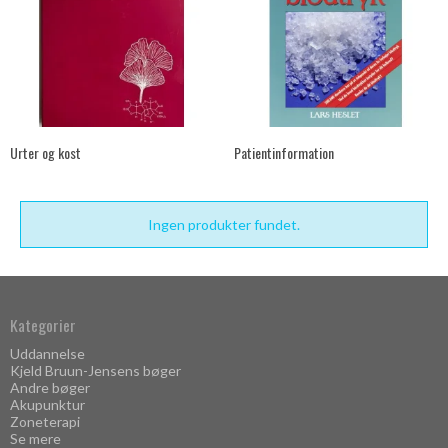
Urter og kost
Patientinformation
Ingen produkter fundet.
Kategorier
Uddannelse
Kjeld Bruun-Jensens bøger
Andre bøger
Akupunktur
Zoneterapi
Se mere