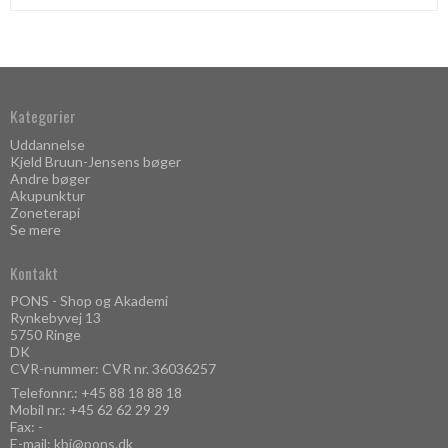
Kategorier
Uddannelse
Kjeld Bruun-Jensens bøger
Andre bøger
Akupunktur
Zoneterapi
Se mere
Kontakt
PONS - Shop og Akademi
Rynkebyvej 13
5750 Ringe
DK
CVR-nummer: CVR nr. 36036257
Telefonnr.:
+45 88 18 88 18
Mobil nr.:
+45 62 62 29 29
Fax: -
E-mail
:
kbj@pons.dk