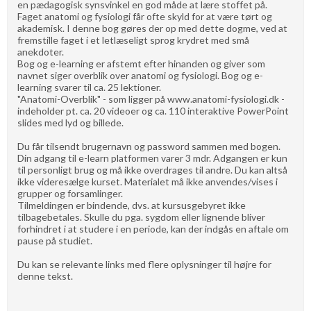
en pædagogisk synsvinkel en god måde at lære stoffet på.
Faget anatomi og fysiologi får ofte skyld for at være tørt og
akademisk. I denne bog gøres der op med dette dogme, ved at
fremstille faget i et letlæseligt sprog krydret med små
anekdoter.
Bog og e-learning er afstemt efter hinanden og giver som
navnet siger overblik over anatomi og fysiologi. Bog og e-
learning svarer til ca. 25 lektioner.
"Anatomi-Overblik" - som ligger på www.anatomi-fysiologi.dk -
indeholder pt. ca. 20 videoer og ca. 110 interaktive PowerPoint
slides med lyd og billede.
Du får tilsendt brugernavn og password sammen med bogen.
Din adgang til e-learn platformen varer 3 mdr. Adgangen er kun
til personligt brug og må ikke overdrages til andre. Du kan altså
ikke videresælge kurset. Materialet må ikke anvendes/vises i
grupper og forsamlinger.
Tilmeldingen er bindende, dvs. at kursusgebyret ikke
tilbagebetales. Skulle du pga. sygdom eller lignende bliver
forhindret i at studere i en periode, kan der indgås en aftale om
pause på studiet.
Du kan se relevante links med flere oplysninger til højre for
denne tekst.