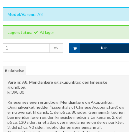
Model/Varenr.:
A8
Lagerstatus:
På lager
stk.
Køb
Beskrivelse
Vare nr. A8. Meridianlære og akupunktur, den kinesiske
grundbog.
kr.398.00
Kinesernes egen grundbog i Meridianlære og Akupunktur.
Originalværket hedder “Essentials of Chinese Acupuncture”, og
er nu oversat til dansk. 1. del på ca. 80 sider: Gennemgår teorien
bag meridianlæren og den kinesiske medicins tankegang. 2. del
på ca. 130 sider: Er et atlas over meridianerne og deres punkter.
3. del på ca. 90 sider. Indeholder en gennemgang af: