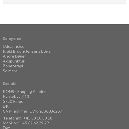
Kategorier
Uddannelse
Kjeld Bruun-Jensens bøger
Andre bøger
Akupunktur
Zoneterapi
Se mere
Kontakt
PONS - Shop og Akademi
Rynkebyvej 13
5750 Ringe
DK
CVR-nummer: CVR nr. 36036257
Telefonnr.:
+45 88 18 88 18
Mobil nr.:
+45 62 62 29 29
Fax: -