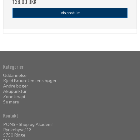
138,00 DKK
Vis produkt
Kategorier
Uddannelse
Kjeld Bruun-Jensens bøger
Andre bøger
Akupunktur
Zoneterapi
Se mere
Kontakt
PONS - Shop og Akademi
Rynkebyvej 13
5750 Ringe