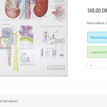
148,00 D
Nyre plakat. 
Model/Var
Lagerstat
 at forstørre!