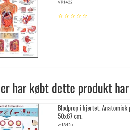
VR1422
er har købt dette produkt har
Blodprop i hjertet. Anatomisk 
50x67 cm.
vr1342u