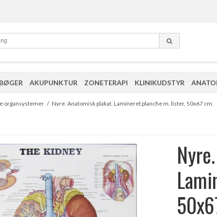
 BØGER
AKUPUNKTUR
ZONETERAPI
KLINIKUDSTYR
ANATO
se organsystemer
/
Nyre. Anatomisk plakat. Lamineret planche m. lister, 50x67 cm.
Nyre.
Lamin
50x6