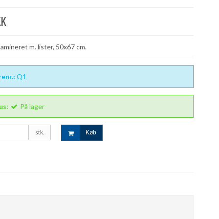
KK
Lamineret m. lister, 50x67 cm.
enr.:
Q1
us:
På lager
stk.
Køb