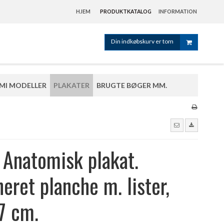
HJEM
PRODUKTKATALOG
INFORMATION
Din indkøbskurv er tom
MI MODELLER
PLAKATER
BRUGTE BØGER MM.
 Anatomisk plakat.
eret planche m. lister,
7 cm.