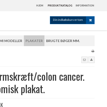
HJEM
PRODUKTKATALOG
INFORMATION
Din indkøbskurv er tom
MI MODELLER
PLAKATER
BRUGTE BØGER MM.
rmskræft/colon cancer.
misk plakat.
KK