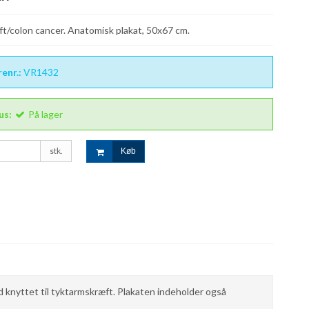
t/colon cancer. Anatomisk plakat, 50x67 cm.
enr.:
VR1432
us:
På lager
stk.
Køb
 knyttet til tyktarmskræft. Plakaten indeholder også