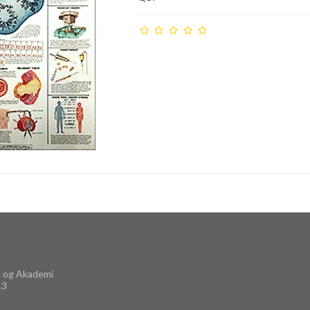
 og Akademi
13