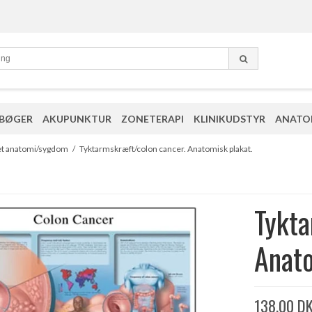
 BØGER
AKUPUNKTUR
ZONETERAPI
KLINIKUDSTYR
ANATO
et anatomi/sygdom
/
Tyktarmskræft/colon cancer. Anatomisk plakat.
Tykta
Anato
138,00 D