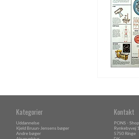
Kategorier
Kontakt
Uddannelse
PONS - Shop
Kjeld Bruun-Jensens bøger
Rynkebyvej 
Andre bøger
5750 Ringe
Akupunktur
DK