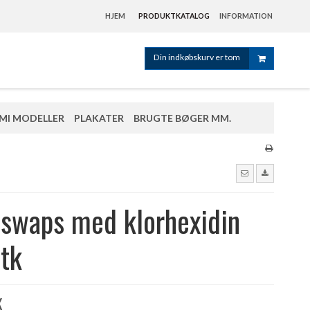
HJEM
PRODUKTKATALOG
INFORMATION
Din indkøbskurv er tom
MI MODELLER
PLAKATER
BRUGTE BØGER MM.
 swaps med klorhexidin
tk
K