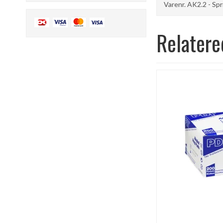
Varenr. AK2.2 - Sp
Relatere