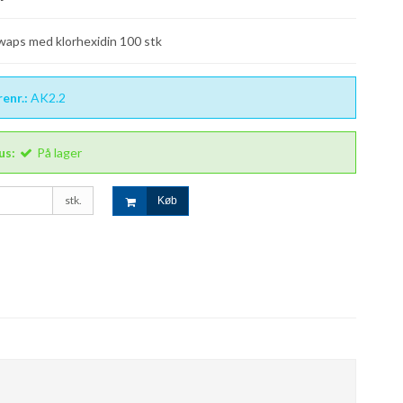
swaps med klorhexidin 100 stk
enr.:
AK2.2
us:
På lager
stk.
Køb