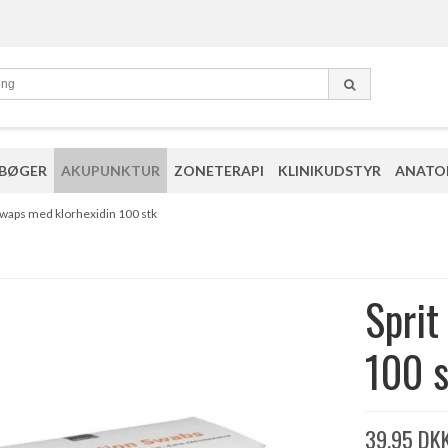
 BØGER
AKUPUNKTUR
ZONETERAPI
KLINIKUDSTYR
ANATO
 swaps med klorhexidin 100 stk
Sprit
100 s
39,95 DK