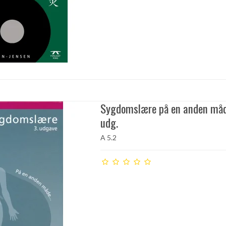
Sygdomslære på en anden måd
udg.
A 5.2