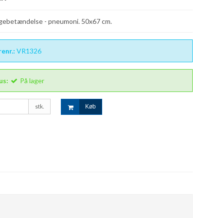
gebetændelse - pneumoni. 50x67 cm.
enr.:
VR1326
us:
På lager
stk.
Køb