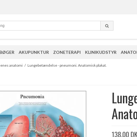
 BØGER
AKUPUNKTUR
ZONETERAPI
KLINIKUDSTYR
ANATO
jenes anatomi
/
Lungebetændelse - pneumoni. Anatomisk plakat.
Lung
Anato
138,00 D