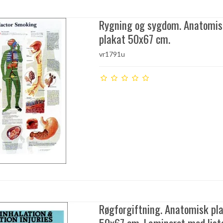
Rygning og sygdom. Anatomi
plakat 50x67 cm.
vr1791u
Røgforgiftning. Anatomisk pl
50x67 cm. Lamineret med liste