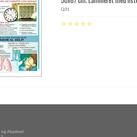
Q31
 og Akademi
13