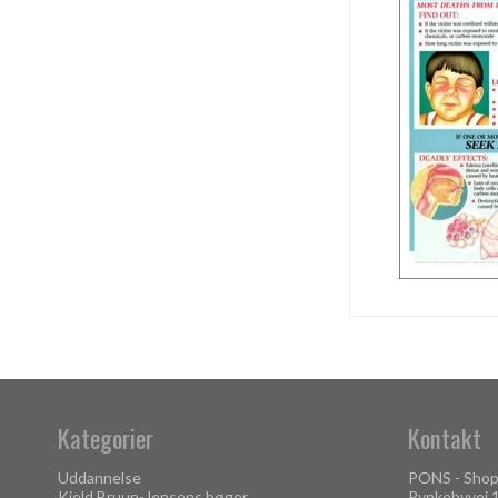
Kategorier
Kontakt
Uddannelse
PONS - Shop
Kjeld Bruun-Jensens bøger
Rynkebyvej 