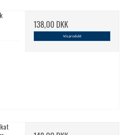
sk
138,00 DKK
Vis produkt
akat
r.