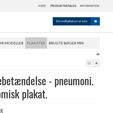
HJEM
PRODUKTKATALOG
INFORMATION
Din indkøbskurv er tom
MI MODELLER
PLAKATER
BRUGTE BØGER MM.
ebetændelse - pneumoni.
misk plakat.
KK