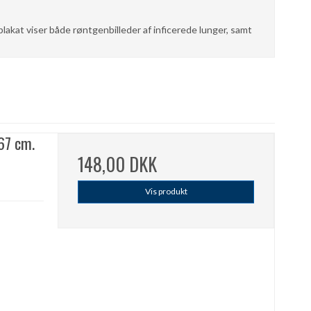
akat viser både røntgenbilleder af inficerede lunger, samt
67 cm.
148,00 DKK
Vis produkt